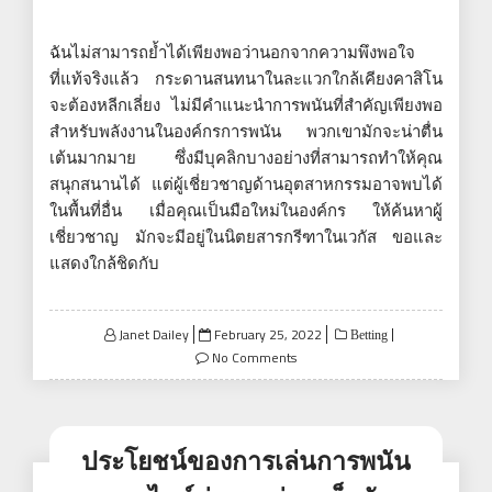
ฉันไม่สามารถย้ำได้เพียงพอว่านอกจากความพึงพอใจ
ที่แท้จริงแล้ว กระดานสนทนาในละแวกใกล้เคียงคาสิโน
จะต้องหลีกเลี่ยง ไม่มีคำแนะนำการพนันที่สำคัญเพียงพอ
สำหรับพลังงานในองค์กรการพนัน พวกเขามักจะน่าตื่น
เต้นมากมาย ซึ่งมีบุคลิกบางอย่างที่สามารถทำให้คุณ
สนุกสนานได้ แต่ผู้เชี่ยวชาญด้านอุตสาหกรรมอาจพบได้
ในพื้นที่อื่น เมื่อคุณเป็นมือใหม่ในองค์กร ให้ค้นหาผู้
เชี่ยวชาญ มักจะมีอยู่ในนิตยสารกรีฑาในเวกัส ขอและ
แสดงใกล้ชิดกับ
Posted
Janet Dailey
February 25, 2022
Betting
on
No Comments
ประโยชน์ของการเล่นการพนัน