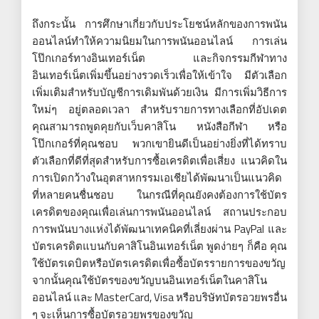
ถึงกระนั้น การศึกษาเกี่ยวกับประโยชน์หลักของการพนัน
ออนไลน์ทำให้ความนิยมในการพนันออนไลน์ การเล่น
โป๊กเกอร์ทางอินเทอร์เน็ต และกิจกรรมกีฬาทาง
อินเทอร์เน็ตเพิ่มขึ้นอย่างรวดเร็วเพื่อให้เข้าใจ มีตัวเลือก
เพิ่มเติมสำหรับบัญชีการเดิมพันด้วยเงิน มีการเพิ่มวิธีการ
ใหม่ๆ อยู่ตลอดเวลา สำหรับรายการทางเลือกที่อัปเดต
คุณสามารถพูดคุยกับเว็บคาสิโน หนังสือกีฬา หรือ
โป๊กเกอร์ที่คุณชอบ พวกเขายินดีเป็นอย่างยิ่งที่ได้ทราบ
ตัวเลือกที่ดีที่สุดสำหรับการซื้อเครดิตเพื่อเสี่ยง แนวคิดใน
การเปิดกว้างในอุตสาหกรรมเอเชียได้พัฒนาเป็นแนวคิด
ที่หลายคนชื่นชอบ ในกรณีที่คุณยังคงต้องการใช้บัตร
เครดิตของคุณเพื่อเล่นการพนันออนไลน์ สถานประกอบ
การพนันบางแห่งได้พัฒนาเทคนิคที่เลี่ยงผ่าน PayPal และ
บัตรเครดิตแบนกับคาสิโนอินเทอร์เน็ต พูดง่ายๆ ก็คือ คุณ
ใช้บัตรเดบิตหรือบัตรเครดิตเพื่อซื้อบัตรรายการของขวัญ
จากนั้นคุณใช้บัตรของขวัญบนอินเทอร์เน็ตในคาสิโน
ออนไลน์ และ MasterCard, Visa หรือบริษัทบัตรอวยพรอื่น
ๆ จะเห็นการซื้อบัตรอวยพรของขวัญ