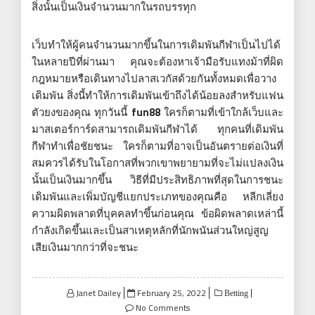
สิ่งนั้นเป็นเงินจำนวนมากในรถบรรทุก
เว็บทำให้ผู้คนจำนวนมากขึ้นในการเดิมพันกีฬาเป็นไปได้
ในหลายปีที่ผ่านมา คุณจะต้องหาเจ้ามือรับแทงม้าที่ผิด
กฎหมายหรือเดินทางไปลาสเวกัสด้วยกันทั้งหมดเพื่อวาง
เดิมพัน สิ่งนี้ทำให้การเดิมพันเข้าถึงได้น้อยลงสำหรับแฟน
ตัวยงของคุณ ทุกวันนี้
fun88
ใครก็ตามที่เข้าใกล้เว็บและ
มาสเตอร์การ์ดสามารถเดิมพันกีฬาได้ ทุกคนที่เดิมพัน
กีฬาทำเพื่อชัยชนะ ใครก็ตามที่อาจเป็นอันตรายต่อเงินที่
สมควรได้รับในโอกาสที่พวกเขาพยายามที่จะไม่แปลงเงิน
นั้นเป็นเงินมากขึ้น วิธีที่มีประสิทธิภาพที่สุดในการชนะ
เดิมพันและเพิ่มบัญชีแยกประเภทของคุณคือ หลีกเลี่ยง
ความผิดพลาดที่บุคคลทำขึ้นก่อนคุณ ข้อผิดพลาดเหล่านี้
กำลังเกิดขึ้นและเป็นสาเหตุหลักที่นักพนันส่วนใหญ่สูญ
เสียเงินมากกว่าที่จะชนะ
Posted
Janet Dailey
February 25, 2022
Betting
on
No Comments