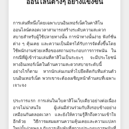
ออนไลน์ต่างๆ อย่างแข็งขัน
การเล่นที่หนึ่งโดยเฉพาะบนอินเทอร์เน็ตในคาสิโน
ออนไลน์ตลอดเวลาสามารถสร้างระดับความสะดวก
สบายสำหรับผู้ใช้ปลายทางนั้น การนำทางนั้นง่าย ฟังก์ชั่น
ต่าง ๆ คุ้นเคย และความเป็นมิตรได้รับการจัดตั้งขึ้นโดย
ใช้พนักงานช่วยเหลือของสถานประกอบการการพนัน ใน
กรณีที่ผู้เข้าร่วมเล่นที่คาสิโนเป็นระยะๆ จะมีประโยชน์
ทางอินเทอร์เน็ตในด้านความสะดวกสบายระดับนี้
อย่างไรก็ตาม หากนักเล่นเกมทั่วไปยึดติดกับทีมส่วนตัว
บนอินเทอร์เน็ต พวกเขาจะต้องเผชิญหน้าด้านลบที่เฉพาะ
เจาะจง
ประการแรก การเล่นในเว็บคาสิโนเว็บเดียวอย่างต่อเนื่อง
อาจไม่น่าสนใจ ผู้เล่นมีส่วนร่วมกับสิ่งรอบข้างอย่าง
เหมือนกันตลอดเวลา และยังให้ความรู้สึกถึงความเข้าใจ
อีกด้วย วิธีการผสมผสานความคุ้นเคยและความแปลก
ใหม่นั้นง่ายพอ ๆ กับการเดิมพันที่สถานประกอบการพนันที่