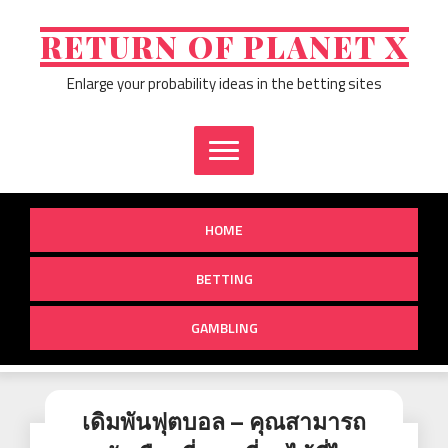
Skip
to
RETURN OF PLANET X
content
Enlarge your probability ideas in the betting sites
HOME
BETTING
GAMBLING
เดิมพันฟุตบอล – คุณสามารถ