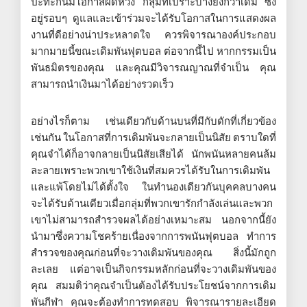
ปะทะกันมีโอกาสผิดหวัง กลุ่มที่เปราะบางยิ่งกว่าเดิม ซึ่ง
อยู่รอบๆ ดูแลและเข้าร่วมจะได้รับโอกาสในการแสดงผล
งานที่ดีอย่างน่าประหลาดใจ ควรพิจารณาองค์ประกอบ
มากมายนี้ขณะเดิมพันฟุตบอล ต่อจากนี้ไป หากกรรมเป็น
พันธมิตรของคุณ และคุณมีวิจารณญาณที่จำเป็น คุณ
สามารถนำเงินมาได้อย่างรวดเร็ว
อย่างไรก็ตาม เช่นเดียวกับด้านบนที่มีกับดักที่เกี่ยวข้อง
เช่นกัน ในโอกาสที่การเดิมพันจะกลายเป็นนิสัย ตราบใดที่
คุณจำได้ก็อาจกลายเป็นนิสัยเสียได้ นักพนันหลายคนล้ม
ละลายเพราะพวกเขาใช้เงินที่สมควรได้รับในการเดิมพัน
และแพ้โดยไม่ได้ตั้งใจ ในทำนองเดียวกันบุคคลบางคน
จะได้รับด้านเดียวเมื่อกลุ่มที่พวกเขารักกำลังเล่นและพวก
เขาไม่สามารถสำรวจผลได้อย่างเหมาะสม นอกจากนี้ยัง
นำมาซึ่งความโชคร้ายเนื่องจากการพนันฟุตบอล ทำการ
สำรวจของคุณก่อนที่จะวางเดิมพันของคุณ สิ่งนี้มักถูก
ละเลย แต่อาจเป็นกิจกรรมหลักก่อนที่จะวางเดิมพันของ
คุณ สมมติว่าคุณจำเป็นต้องได้รับประโยชน์จากการเดิม
พันกีฬา คุณจะต้องทำการทดสอบ พิจารณารายละเอียด