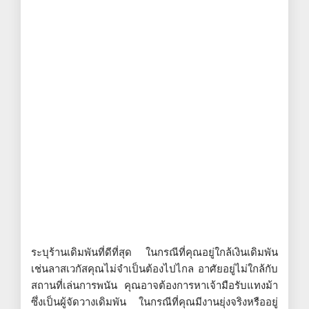
ระบุร้านเดิมพันที่ดีที่สุด ในกรณีที่คุณอยู่ใกล้เงินเดิมพัน
เช่นลาสเวกัสคุณไม่จำเป็นต้องไปไกล อาศัยอยู่ไม่ใกล้กับ
สถานที่เล่นการพนัน คุณอาจต้องการหาเจ้ามือรับแทงม้า
ซึ่งเป็นผู้จัดวางเดิมพัน ในกรณีที่คุณมีงานยุ่งจริงหรืออยู่