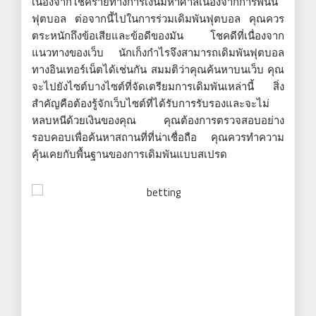
เนื่องจากโชคร้ายทางการเงินมหาศาลเนื่องจากการพนัน
ฟุตบอล ต่อจากนี้ไปในการร่วมเดิมพันฟุตบอล คุณควร
ตระหนักถึงข้อเสียและข้อดีของมัน โชคดีที่เนื่องจาก
แนวทางของเว็บ นักเก็งกำไรจึงสามารถเดิมพันฟุตบอล
ทางอินเทอร์เน็ตได้เช่นกัน สมมติว่าคุณค้นหาบนเว็บ คุณ
จะไปยังไซต์บางไซต์ที่จัดเตรียมการเดิมพันเหล่านี้ สิ่ง
สำคัญคือต้องรู้จักเว็บไซต์ที่ได้รับการรับรองและจะไม่
หลบหนีด้วยเงินของคุณ คุณต้องการตรวจสอบอย่าง
รอบคอบเพื่อค้นหาสถานที่ที่น่าเชื่อถือ คุณควรทำความ
คุ้นเคยกับพื้นฐานของการเดิมพันแบบสเปรด