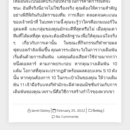
เหมือนจะเป็นองค์ประกอบที่ง่ายในการคาดการณ์ที่จะ
ชนะ อันที่จริงนี่อาจไม่ใช่เรื่องจริง คุณต้องให้ความสำคัญ
อย่างพิถีพิถันกับอัตราของทีม การเลือก ตลอดจนคะแนน
ของเจ้าหน้าที่ ในบทความนี้ คุณจะรู้ว่าใครคือเกมเมอร์ใน
อุดมคติ และกลุ่มของคุณมักจะดีที่สุดหรือไม่ เมื่อคุณเดา
ทีมที่ได้ผลที่สุด คุณจะต้องมีหลักฐาน เพื่อให้คุณแน่ใจจริง
ๆ เกี่ยวกับการเดานั้น ในขณะที่กิจกรรมกีฬาทายผล
ฟุตบอลกำลังเพิ่มขึ้น คุณควรระมัดระวังในการวางเดิมพัน
เริ่มต้นด้วยการเดิมพัน แต่คุณต้องเสียค่าใช้จ่ายมากกว่า
หนึ่งดอลลาร์ ตามภาพประกอบ หากคุณวางเดิมพัน 10
แต้ม โอกาสที่คุณจะปรากฏตัวพร้อมผลตอบแทน 9.10 ดัง
นั้น หากคุณต้องการ 10 ในกระเป๋าเงินของคุณ ให้วางเดิม
พัน 11 เจ้ามือรับแทงกีฬามักจะมีค่าคอมมิชชั่นร่วมกับการ
เดิมพันของคุณ เพราะนี่คือวิธีการสร้างกำไรของพวกเขา
Posted
Janet Dailey
February 25, 2022
Betting
on
No Comments