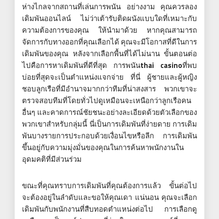
ห่างไกลจากสถานที่เล่นการพนัน อย่างงาม คุณควรลอง
เดิมพันออนไลน์ ไม่ว่าเต้ารับติดผนังแบบใดที่เหมาะกับ
ความต้องการของคุณ ให้นำมาด้วย หากคุณสามารถ
จัดการกับทางออกที่คุณเลือกได้ คุณจะมีโอกาสที่ดีในการ
เดิมพันของคุณ หลังจากเลือกพื้นที่ได้ไม่นาน ขั้นตอนต่อ
ไปคือการหาเดิมพันที่ดีที่สุด การพนัน
thai casino
ที่พบ
บ่อยที่สุดจะเป็นตำแหน่งแจกจ่าย ที่นี่ ผู้ชายและผู้หญิง
ชอบลูกเรือที่มีอำนาจมากกว่าทีมที่น่าสงสาร พวกเขาจะ
ตรวจสอบทีมที่โดยทั่วไปดูเหมือนจะเหนือกว่าลูกเรือคน
อื่นๆ และคาดการณ์ชัยชนะอย่างละเอียดด้วยตัวเลือกของ
พวกเขาสำหรับกลุ่มนี้ นี่เป็นการเดิมพันที่ง่ายดาย การเดิม
พันบางรายการประกอบด้วยเงื่อนไขหรือลีก การเดิมพัน
ขึ้นอยู่กับความมุ่งมั่นของคุณในการค้นหาพนักงานใน
อุดมคติที่มีส่วนร่วม
ขณะที่คุณทราบการเดิมพันที่คุณต้องการแล้ว ขั้นต่อไป
จะต้องอยู่ในลำดับและขอให้คุณเดา แน่นอน คุณจะเลือก
เดิมพันกับพนักงานที่สืบทอดตำแหน่งต่อไป การเลือกดู