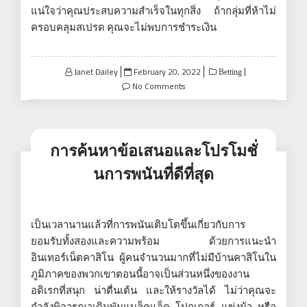
แน่ใจว่าคุณประสบความสำเร็จในทุกสิ่ง ถ้ากลุ่มที่ห้าไม่
ครอบคลุมสเปรด คุณจะไม่พบการชำระเงิน
Posted
Janet Dailey
February 20, 2022
Betting
on
No Comments
การค้นหาข้อเสนอและโปรโมชั่
นการพนันที่ดีที่สุด
เป็นเวลานานแล้วที่การพนันเติบโตขึ้นเกี่ยวกับการ
ยอมรับทั้งสองและความพร้อม ด้วยการแนะนำ
อินเทอร์เน็ตคาสิโน ผู้คนจำนวนมากที่ไม่มีบ้านคาสิโนใน
ภูมิภาคของพวกเขาตอนนี้อาจเป็นส่วนหนึ่งของงาน
อดิเรกที่สนุก น่าตื่นเต้น และให้รางวัลได้ ไม่ว่าคุณจะ
กำลังพิจารณาเดิมพันแบล็คแจ็ค โปกเกอร์ แข่งม้า หรือ