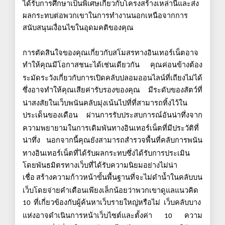
ได้รับการศึกษาเป็นพิเศษเกี่ยวกับโครงสร้างเหล่านี้และส่ง
ผลกระทบต่อพวกเขาในการทำงานนอกเหนือจากการ
สนับสนุนเงื่อนไขในอุดมคติของคุณ
การตัดสินใจของคุณเกี่ยวกับสโมสรทางอินเทอร์เน็ตอาจ
ทำให้คุณมีโอกาสชนะได้เช่นเดียวกัน
คุณค่อนข้างต้อง
ระมัดระวังเกี่ยวกับการเปิดคลับปลอมออนไลน์ที่เถียงไม่ได้
ซึ่งอาจทำให้คุณเสียค่ารับรองของคุณ
มีระดับของสัตว์ที่
น่าสงสัยในเว็บพนันคลับมุ่งเน้นไปที่ที่สามารถทิ้งไว้ใน
ประเด็นของเดือน
ผ่านการรับประสบการณ์อันน่าทึ่งจาก
ความพยายามในการเดิมพันทางอินเทอร์เน็ตที่มีประวัติที่
น่าทึ่ง
นอกจากนี้คุณยังสามารถสำรวจพื้นที่คลับการพนัน
ทางอินเทอร์เน็ตที่ได้รับผลกระทบซึ่งได้รับการประเมิน
โดยพันธมิตรทางเว็บที่ได้รับความนิยมอย่างไม่น่า
เชื่อ
สร้างความก้าวหน้าขั้นพื้นฐานที่จะไม่ดำน้ำในคลับบน
เว็บโดยจ่ายคำเตือนเพียงเล็กน้อยว่าพวกเขาดูแลแนวคิด
ที่เกี่ยวข้องกับผู้ค้นหาเว็บรายใหญ่หรือไม่
เว็บคลับบาง
10
แห่งอาจดำเนินการหน้าเว็บไซต์และตั้งค่า
ความ
10