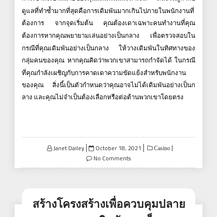
ดูแลที่ทำซ้ำมากที่สุดคือการเดิมพันมากเกินไปภายในพนักงานที่
ต้องการ
จากจุดเริ่มต้น
คุณต้องเดาเฉพาะคนทำงานที่คุณ
ต้องการหากคุณพยายามเล่นอย่างเป็นกลาง
เพื่อตรวจสอบใน
กรณีที่คุณเดิมพันอย่างเป็นกลาง
ให้วางเดิมพันในทิศทางของ
กลุ่มคนของคุณ
หากคุณคิดว่าพวกเขาสามารถกำจัดได้
ในกรณี
ที่คุณกำลังเผชิญกับการคาดเดาความขัดแย้งสำหรับพนักงาน
ของคุณ
สิ่งนี้เป็นตัวกำหนดว่าคุณอาจไม่ได้เดิมพันอย่างเป็นก
ลาง
และคุณไม่จำเป็นต้องเลือกหรือต่อต้านพวกเขาโดยตรง
Posted
Janet Dailey
October 18, 2021
Casino
on
No Comments
สร้างโครงสร้างเพื่อควบคุมปลาย