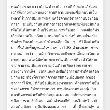
คุณต้องคาดเดาว่าทำไมตำรากิจกรรมกีฬาของเวกัสและ
เวกัสจึงวางตำแหน่งแจกจ่ายที่ด้านบนของชื่อเกมบนเว็บ
เหล่านี้ในการสัมมนาที่คลุมเครือจากกรีฑาสถานประกอบ
การ? มันเกี่ยวกับแนวทางการออกกำลังกายที่แข่งขันกัน
เพื่อให้ได้นักพนันในบริษัทของเขาหรือเธอ หนังสือกีฬา
เกี่ยวกับเกมในเวกัสและบนเว็บยังคงแข่งขันกันอย่างเข้ม
ข้นสำหรับองค์กรและยังมีทางเลือกอื่น ๆ ที่โต๊ะเดิมพัน
มากขึ้นโดยพื้นฐานแล้วพวกเขาจะได้รับตำแหน่งทางการ
ตลาดมากกว่า แม้ว่ากิจกรรมจะมีขนาดเล็กมากในเกม
กระดานออนไลน์พิเศษและอาจไม่เพียงพอที่จะทำให้หมด
จากค่าธรรมเนียมการจ่ายเงินเดือนเพื่อสร้างการแพร่
กระจายการเล็ง เวกัสและหนังสือกิจกรรมกีฬาที่คัดเลือก
มาก็พร้อมที่จะพิจารณาความเสียหายเพื่อป้องกันตัวเอง
จากการได้รับ ตีกับชื่อเสียงของพวกเขา ด้วยการเพิ่มขึ้น
ของกิจกรรมกีฬาการพนันกระดานข้อความของกลุ่มเว็บ
แนวคิดการเดิมพันกีฬาวิทยุและพอดคาสต์สามารถหลบ
หนีอย่างรวดเร็วในตลาดเมื่อสำรองกีฬาออนไลน์หรือเวกั
สลดตัวเลือกการเดิมพันของพวกเขา เพื่อที่จะต่อสู้ขาด