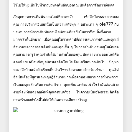
ไว้ไม่ให้มุ่งเน้นไปที่วัตถุประสงค์หลักของคุณ
นั่นคือการจัดการเงินสด
ภัยคุกคามการเดิมพันออนไลน์ที่คาดหวัง
เข้าถึงบัตรธนาคารของ
–
ole777
คุณ
การบริหารเงินสดนั้นเป็นความจริงทุก
ๆ
อย่างเท่า
ๆ
กับ
ประสบการณ์การเดิมพันออนไลน์เช่นเดียวกับในการช็อปปิ้งซึ่งอาจ
มากกว่านั้นอีกมาก
เมื่อคุณอยู่ในร้านค้าปลีกการเล่นการพนันและคุณมี
จำนวนของการส่องเดิมพันและคุณสั้น
ๆ
ในการดำเนินงานอยู่ในเงินสด
คุณสามารถรู้ว่าคุณกำลังใช้งานง่ายในกองทุน
อันตรายทางออนไลน์คือ
คุณเพียงแค่ป้อนข้อมูลบัตรเครดิตโดยไม่ต้องเครียดมากเกินไป
ปัญหา
จะมาถึงบ้านเมื่อใบเรียกเก็บเงินวีซ่าหรือมาสเตอร์การ์ดเข้ามา
คุณไม่
จำเป็นต้องมีสูตรและทฤษฎีจำนวนมากเพื่อควบคุมสถานการณ์ทางการ
เงินของคุณสำหรับการเล่นกรีฑา
คุณเพียงแค่ต้องเข้าใจว่ามันค่อนข้าง
ง่ายที่จะเพิกเฉยต่อเงินที่คุณลงทุนจริงๆ
ในความเป็นจริงความคิดคือ
การสร้างผลกำไรที่ไม่ก่อให้เกิดความเสียหายใหญ่