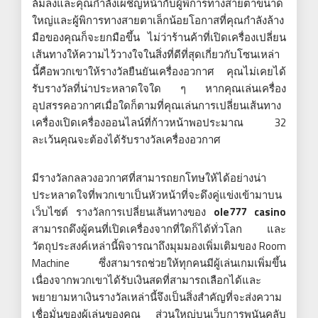
ล้มลงและคุณกำลังเผชิญหน้ากับผู้พิการทางสายตาขนาด
ใหญ่และผู้พิการทางสายตาเล็กน้อยโอกาสที่คุณกำลังล้าง
มือของคุณก็จะยกมือขึ้น ไม่ว่าร้านค้าที่เปิดเครื่องเปลี่ยน
เส้นทางให้ความไว้วางใจในสิ่งที่ดีที่สุดเกี่ยวกับโซนเหล่า
นี้คือพวกเขาให้รางวัลยืนยันเครื่องอวกาศ คุณไม่เคยได้
รับรางวัลที่น่าประหลาดใจใด ๆ หากคุณเล่นเครื่อง
อุปสรรคอวกาศเมื่อใดก็ตามที่คุณเล่นการเปลี่ยนเส้นทาง
เครื่องเปิดเครื่องออนไลน์ที่ก้าวหน้าพอประมาณ 32
ละเว้นคุณจะต้องได้รับรางวัลเครื่องอวกาศ
มีรางวัลกลลวงอวกาศที่สามารถยกโทษให้ได้อย่างน่า
ประหลาดใจที่พวกเขาเป็นหัวหน้าที่จะดึงคู่แข่งเข้ามาบน
เว็บไซต์ รางวัลการเปลี่ยนเส้นทางของ
ole777 casino
สามารถดึงผู้คนที่เปิดเครื่องจากที่ใดก็ได้ทั่วโลก และ
วัตถุประสงค์เหล่านี้พิจารณาถึงมุมมองเพิ่มเติมของ Room
Machine ซึ่งสามารถช่วยให้ทุกคนมีผู้เล่นเกมเพิ่มขึ้น
เนื่องจากพวกเขาได้รับเงินสดที่สามารถเลือกได้และ
พยายามหาเงินรางวัลเหล่านี้จึงเป็นสิ่งสำคัญที่จะส่งความ
เชื่อมั่นของผู้เล่นของคุณ ส่วนใหญ่บนเว็บการพนันคลับ