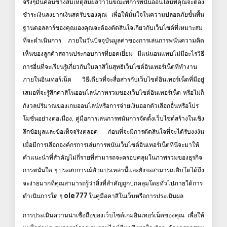
จริงๆมันค่อนข้างสมเหตุสมผลว่าในขณะที่การพนันออนไลน์ที่คุณจะต้อง
ชำระเงินลงยากเงินสดรับของคุณ
เพื่อให้มั่นใจในความปลอดภัยขั้นพื้น
ฐานดอลลาร์ของคุณเองคุณจะต้องตัดสินใจเกี่ยวกับเว็บไซต์ที่เหมาะสม
ที่จะดำเนินการ
ภายในวันปัจจุบันมูลค่าของการเล่นการพนันความคิด
เห็นของลูกค้าสถานประกอบการที่ยอดเยี่ยม
มีแน่นอนแทบไม่มีอะไรวิธี
การอื่นที่จะเรียนรู้เกี่ยวกับในคาสิโนสุทธิเว็บไซต์อินเทอร์เน็ตที่ทำงาน
ภายในอินเทอร์เน็ต
วิธีเดียวที่จะสื่อสารกับเว็บไซต์อินเทอร์เน็ตที่มีอยู่
เสมอที่จะรู้สึกคาสิโนออนไลน์ภาพรวมของเว็บไซต์อินเทอร์เน็ต
หรือไม่ก็
กังวลปริมาณของเกมออนไลน์หรือการจ่ายเงินออกตัวเลือกอื่นหรือโปร
โมชั่นอย่างต่อเนื่อง
คู่มือการเล่นการพนันการจัดตั้งเว็บไซต์สร้างในเชิง
,
ลึกข้อมูลและข้อเท็จจริงตลอด
ก่อนที่จะมีการตัดสินใจที่จะได้รับงงงัน
เมื่อมีการเลือกองค์กรการเล่นการพนันเว็บไซต์อินเทอร์เน็ตที่นี่จะมาให้
คำแนะนำที่สำคัญไม่กี่รายที่สามารถจะครอบคลุมในภาพรวมของธุรกิจ
การพนันใด
ๆ
ประสบการณ์ตัวแปรเหล่านี้และยังจะสามารถเติบโตได้ถึง
จะง่ายมากที่คุณสามารถรู้ว่าสิ่งที่สำคัญถูกปกคลุมโดยทั่วไปภายใต้การ
ole777
ดำเนินการใด
ๆ
ในคู่มือคาสิโนเว็บหรือการประเมินผล
การประเมินความน่าเชื่อถือของเว็บไซต์เกมอินเทอร์เน็ตของคุณ
เพื่อให้