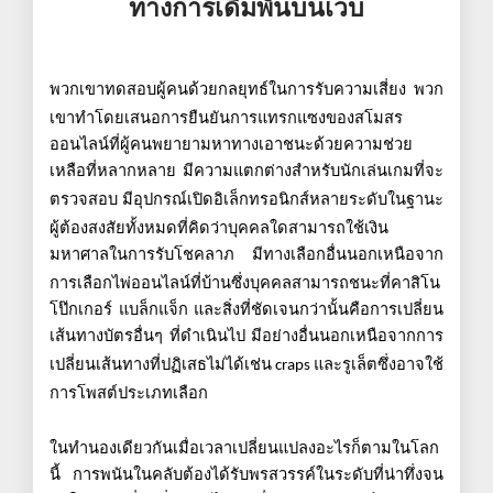
ทางการเดิมพันบนเว็บ
พวกเขาทดสอบผู้คนด้วยกลยุทธ์ในการรับความเสี่ยง
พวก
เขาทำโดยเสนอการยืนยันการแทรกแซงของสโมสร
ออนไลน์ที่ผู้คนพยายามหาทางเอาชนะด้วยความช่วย
เหลือที่หลากหลาย
มีความแตกต่างสำหรับนักเล่นเกมที่จะ
ตรวจสอบ
มีอุปกรณ์เปิดอิเล็กทรอนิกส์หลายระดับในฐานะ
ผู้ต้องสงสัยทั้งหมดที่คิดว่าบุคคลใดสามารถใช้เงิน
มหาศาลในการรับโชคลาภ
มีทางเลือกอื่นนอกเหนือจาก
การเลือกไพ่ออนไลน์ที่บ้านซึ่งบุคคลสามารถชนะที่คาสิโน
โป๊กเกอร์
แบล็กแจ็ก
และสิ่งที่ชัดเจนกว่านั้นคือการเปลี่ยน
เส้นทางบัตรอื่นๆ
ที่ดำเนินไป
มีอย่างอื่นนอกเหนือจากการ
เปลี่ยนเส้นทางที่ปฏิเสธไม่ได้เช่น
และรูเล็ตซึ่งอาจใช้
craps
การโพสต์ประเภทเลือก
ในทำนองเดียวกันเมื่อเวลาเปลี่ยนแปลงอะไรก็ตามในโลก
นี้
การพนันในคลับต้องได้รับพรสวรรค์ในระดับที่น่าทึ่งจน