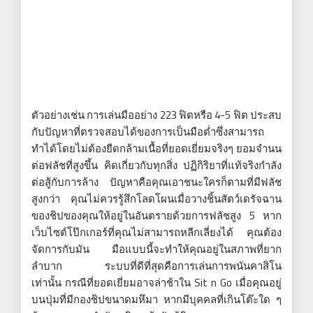
ตัวอย่างเช่น การเล่นมืออย่าง 223 ฟิตหรือ 4-5 ฟิต ประสบ
กับปัญหาที่ตรวจสอบได้ของการเป็นมือต่ำซึ่งสามารถ
ทำได้โดยไม่ต้องยืดกล้ามเนื้อที่ยอดเยี่ยมจริงๆ ยอมจำนน
ต่อฟลัชที่สูงขึ้น คิดเกี่ยวกับทุกสิ่ง ปฏิกิริยาที่แท้จริงกำลัง
ต่อสู้กับการล้าง ปัญหาคือคุณเอาชนะใครก็ตามที่มีฟลัช
สูงกว่า คุณไม่ควรรู้สึกโลดโผนเมื่อวางชิ้นสัตว์เดรัจฉาน
ของชิปของคุณให้อยู่ในอันตรายด้วยการฟลัชสูง 5 หาก
เว็บไซต์โป๊กเกอร์ที่คุณไม่สามารถหลีกเลี่ยงได้ คุณต้อง
จัดการกับมัน มือแบบนี้จะทำให้คุณอยู่ในสภาพที่ยาก
ลำบาก ระบบที่ดีที่สุดคือการเล่นการพนันคาสิโน
เท่านั้น กรณีที่ยอดเยี่ยมอาจล่าช้าใน Sit n Go เมื่อคุณอยู่
บนปุ่มที่มีกองชิปขนาดมหึมา หากมีบุคคลที่เกินโต๊ะใด ๆ