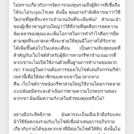
ไม่ทราบเกี่ยวกับการจัดการกองทุนรวมถึงผู้พิการที่เชื่อถือ
ได้จะไม่ระบุอะไรเลย ดังนั้น คุณอาจกำลังพิจารณาว่าวิธี
ใดง่ายที่สุดที่จะทราบจำนวนเงินที่จะเดิมพัน? คำแนะนำ
ของผู้เชี่ยวชาญส่วนใหญ่ว่าวิธีที่ง่ายที่สุดคือการลดความ
ล้มเหลวของคุณและเพิ่มโอกาสในการทำกำไรคือการยึด
ตามชุดที่จะคาดเดาซึ่งจะช่วยให้คุณมีโอกาสได้รับราย
ได้เพิ่มขึ้นต่อไปในแต่ละเดือน เป็นความลับสุดยอดที่
สำคัญกับเว็บไซต์สำหรับผู้พิการทางกรีฑาจำนวนมากที่
พวกเขาจะไม่เปิดใช้งานด้วยพื้นฐานการทำงานของพวก
เขา รวมอยู่ในความต้องการของเว็บไซต์เล่นกิจกรรมกีฬา
เหล่านี้เพื่อให้สมาชิกของพวกเขาในเวลากลาง
คืน เว็บไซต์การพนันกรีฑาส่วนใหญ่ใช้งานโดยการตลาด
แบบพันธมิตรและดำเนินการตามความโปรดปรานของ
พวกเขา นั่นเพิ่มความกังวลในหัวของคุณหรือไม่?
อย่างมีประสิทธิภาพ มันควรจะเป็นเมื่อเจ้ามือรับแทง
ม้าใช้ข้อตกลงร่วมกับเว็บไซต์เพื่อนำเสนอการอภิปราย
เกี่ยวกับรายได้ของพวกเขาที่มีต่อเว็บไซต์ให้ทิป ดังนั้นไม่