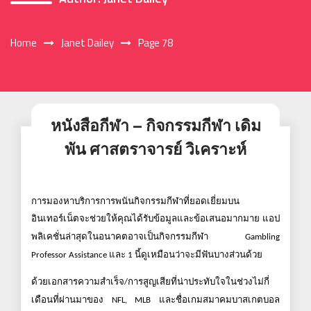
Home
Janet Dailey
Page 78
หนังสือกีฬา – กิจกรรมกีฬา เดิม
พัน ศาสตราจารย์ วิเคราะห์
การมองหาบริการการพนันกิจกรรมกีฬาที่ยอดเยี่ยมบน
อินเทอร์เน็ตจะช่วยให้คุณได้รับข้อมูลและข้อเสนอมากมาย
แอป
พลิเคชั่นล่าสุดในอนาคตอาจเป็นกิจกรรมกีฬา
Gambling
และ
นี้ดูเหมือนว่าจะมีฟันบางส่วนด้วย
Professor Assistance
1
ด้วยเอกสารความสำเร็จ
การสูญเสียที่น่าประทับใจในช่วงไม่กี่
/
เดือนที่ผ่านมาของ
และชื่อเกมสมาคมบาสเกตบอล
NFL, MLB