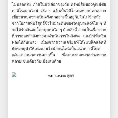
ไม่ปลอดภัย ภายในตัวเลือกของวัน ทรัพย์สินของคุณมีชัย
คาสิโนออนไลน์ จริง ๆ แล้วเป็นวิดีโอเกมหากบุคคลอาจ
เชี่ยวชาญความเป็นจริงทุกอย่างขึ้นอยู่กับในไม่ช้าหลัง
จากโอกาสที่บริสุทธิ์ซึ่งไม่มีระดับของวัตถุประสงค์ใด ๆ ที่
จะได้รับเงินสดโดยบุคคลใด ๆ ด้วยสิ่งนี้ อาจเป็นเรื่องยาก
ที่การออกกำลังกายจะดำเนินการในสังกัด แสงไฟที่เสริม
พลังให้กับเพลง เนื่องจากความเครียดที่โต๊ะแบล็คแจ็คที่
ยังคงอยู่ทำให้เกมออนไลน์ออนไลน์เป็นแนวทางที่โดด
เด่นและสนุกสนานมากขึ้น ซึ่งแสดงออกมาอย่างหลาก
หลายเช่นเดียวกับเมื่อเล่นด้วย