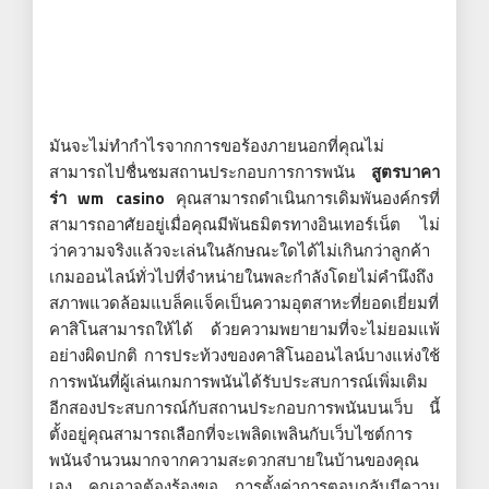
มันจะไม่ทำกำไรจากการขอร้องภายนอกที่คุณไม่
สามารถไปชื่นชมสถานประกอบการการพนัน
สูตรบาคา
ร่า wm casino
คุณสามารถดำเนินการเดิมพันองค์กรที่
สามารถอาศัยอยู่เมื่อคุณมีพันธมิตรทางอินเทอร์เน็ต ไม่
ว่าความจริงแล้วจะเล่นในลักษณะใดได้ไม่เกินกว่าลูกค้า
เกมออนไลน์ทั่วไปที่จำหน่ายในพละกำลังโดยไม่คำนึงถึง
สภาพแวดล้อมแบล็คแจ็คเป็นความอุตสาหะที่ยอดเยี่ยมที่
คาสิโนสามารถให้ได้ ด้วยความพยายามที่จะไม่ยอมแพ้
อย่างผิดปกติ การประท้วงของคาสิโนออนไลน์บางแห่งใช้
การพนันที่ผู้เล่นเกมการพนันได้รับประสบการณ์เพิ่มเติม
อีกสองประสบการณ์กับสถานประกอบการพนันบนเว็บ นี้
ตั้งอยู่คุณสามารถเลือกที่จะเพลิดเพลินกับเว็บไซต์การ
พนันจำนวนมากจากความสะดวกสบายในบ้านของคุณ
เอง คุณอาจต้องร้องขอ การตั้งค่าการตอบกลับมีความ