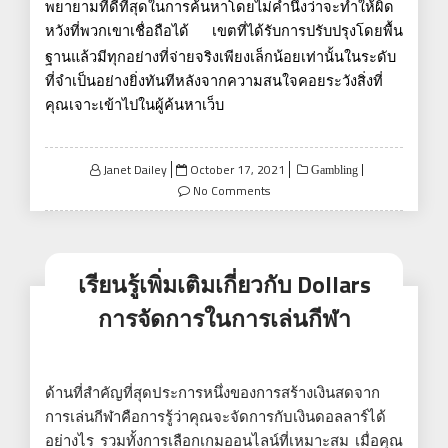
พยายามที่ดีที่สุดในการค้นหาโดยไม่คำนึงว่าจะทำให้ผิด
หวังที่พวกเขาเชื่อถือได้
เขตที่ได้รับการปรับปรุงโดยพื้น
ฐานแล้วมีทุกอย่างที่จ่ายจริงเพียงเล็กน้อยเท่านั้นในระดับ
ที่จำเป็นอย่างยิ่งทันทีหลังจากความสนใจคอยระวังสิ่งที่
คุณเจาะเข้าไปในผู้ค้นหาเว็บ
Posted
Janet Dailey
October 17, 2021
Gambling
on
No Comments
เรียนรู้เพิ่มเติมเกี่ยวกับ Dollars
การจัดการในการเล่นกีฬา
ด้านที่สำคัญที่สุดประการหนึ่งของการสร้างเงินสดจาก
การเล่นกีฬาคือการรู้ว่าคุณจะจัดการกับเงินดอลลาร์ได้
อย่างไร รวมทั้งการเลือกเกมออนไลน์ที่เหมาะสม เมื่อคุณ