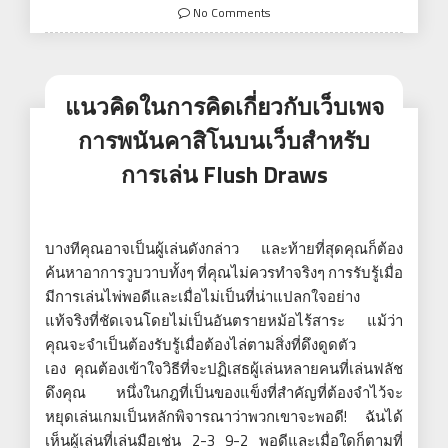
on
No Comments
แนวคิดในการคิดเกี่ยวกับเว็บเพจ
การพนันคาสิโนบนเว็บสำหรับ
การเล่น Flush Draws
บางทีคุณอาจเป็นผู้เล่นดังกล่าว และท้ายที่สุดคุณก็ต้อง
ค้นหาอาการวูบวาบทั้งๆ ที่คุณไม่ควรทำจริงๆ การรับรู้เมื่อ
มีการเล่นไพ่พอดีและเมื่อไม่เป็นที่น่าแปลกใจอย่าง
แท้จริงที่ชัดเจนโดยไม่เป็นอันตรายหม้อไร้สาระ แม้ว่า
คุณจะจำเป็นต้องรับรู้เมื่อต้องไล่ตามสิ่งที่ดึงดูดตัว
เอง คุณต้องเข้าใจวิธีที่จะปฏิเสธผู้เล่นหลายคนที่เล่นฟลัช
ดึงคุณ หนึ่งในกฎที่เป็นของแข็งที่สำคัญที่ต้องจำไว้จะ
หยุดเล่นเกมเป็นหลักพิจารณาว่าพวกเขาจะพอดี! ฉันได้
เห็นผู้เล่นที่เล่นมือเช่น 2-3 9-2 พอดีและเมื่อใดก็ตามที่