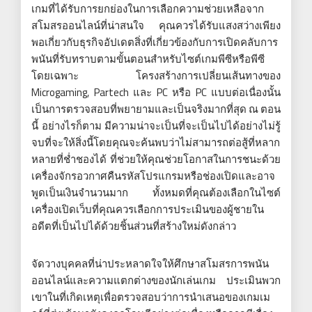
เกมที่ได้รับการยกย่องในการเลือกความช่วยเหลือจาก
สโมสรออนไลน์ที่น่าสนใจ คุณควรได้รับแสงสว่างเพียง
พอเกี่ยวกับธุรกิจอัปเดตสิ่งที่เกี่ยวข้องกับการเปิดคลับการ
พนันที่รับทราบตามขั้นตอนสำหรับไซต์เกมพีซีหรือพีซี
โดยเฉพาะ โครงสร้างการเปลี่ยนเส้นทางของ
Microgaming, Partech และ PC หรือ PC แบบต่อเนื่องนั้น
เป็นการตรวจสอบที่พยายามและเป็นจริงมากที่สุด ณ ตอน
นี้ อย่างไรก็ตาม มีความน่าจะเป็นที่จะเป็นไปได้อย่างไม่รู้
จบที่จะให้สิ่งนี้โดยคุณจะค้นพบว่าไม่สามารถต่อสู้ที่หลาก
หลายที่ช่ำชองได้ ที่ช่วยให้คุณช่วยโอกาสในการชนะด้วย
เครื่องจักรอวกาศคืนรหัสโปรแกรมหรือช่องเปิดและอาจ
พูดเป็นเงินจำนวนมาก ทั้งหมดที่คุณต้องเลือกในไซต์
เครื่องเปิดเว็บที่คุณควรเลือกการประเมินของผู้ชายใน
อดีตที่เป็นไปได้ด้วยชิ้นส่วนที่สร้างใหม่ดังกล่าว
จัดวางบุคคลที่น่าประหลาดใจให้ศึกษาสโมสรการพนัน
ออนไลน์และความแตกต่างของนักเล่นเกม ประเมินพวก
เขาในที่เกิดเหตุเพื่อตรวจสอบว่าการนำเสนอของเกมเม