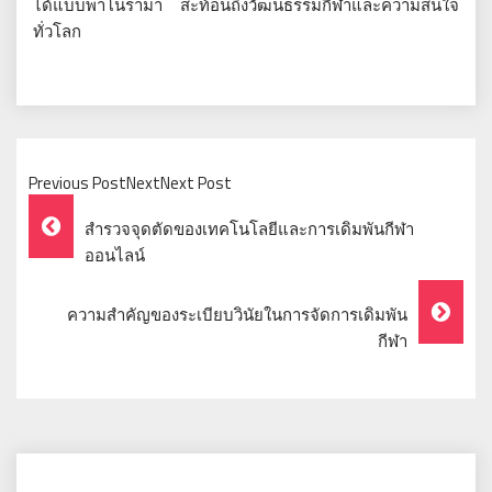
ได้แบบพาโนรามา สะท้อนถึงวัฒนธรรมกีฬาและความสนใจ
ทั่วโลก
Previous PostNextNext Post
Post
สำรวจจุดตัดของเทคโนโลยีและการเดิมพันกีฬา
Navigation
ออนไลน์
ความสำคัญของระเบียบวินัยในการจัดการเดิมพัน
กีฬา