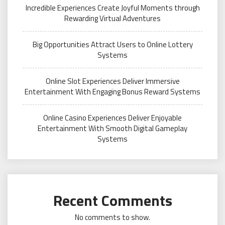
Incredible Experiences Create Joyful Moments through
Rewarding Virtual Adventures
Big Opportunities Attract Users to Online Lottery
Systems
Online Slot Experiences Deliver Immersive
Entertainment With Engaging Bonus Reward Systems
Online Casino Experiences Deliver Enjoyable
Entertainment With Smooth Digital Gameplay
Systems
Recent Comments
No comments to show.