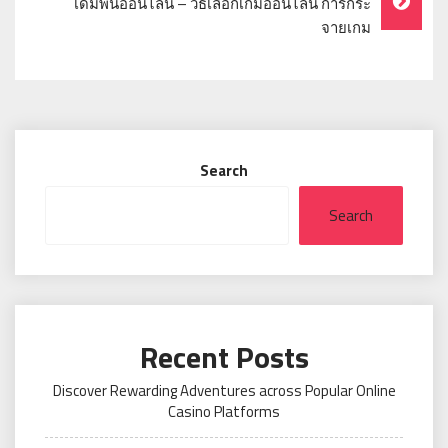
เดิมพันออนไลน์ – วิธีเลือกเกมออนไลน์ การกระ
จายเกม
Search
Search
Recent Posts
Discover Rewarding Adventures across Popular Online
Casino Platforms