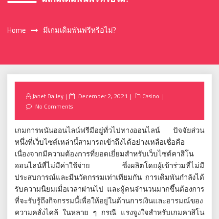
Home
มีเกมเดิมพันฟรีหรือไม่?
Posted
Janet Dailey
December 2, 2021
Casino
on
No Comments
เกมการพนันออนไลน์ฟรีมีอยู่ทั่วไปทางออนไลน์
ปัจจัยส่วน
หนึ่งที่เว็บไซต์เหล่านี้สามารถเข้าถึงได้อย่างเหลือเชื่อคือ
เนื่องจากมีความต้องการที่ยอดเยี่ยมสำหรับเว็บไซต์คาสิโน
ออนไลน์ที่ไม่มีค่าใช้จ่าย
ซึ่งผลิตโดยผู้เข้าร่วมที่ไม่มี
ประสบการณ์และมีนวัตกรรมเท่าเทียมกัน
การเดิมพันกำลังได้
รับความนิยมเมื่อเวลาผ่านไป
และผู้คนจำนวนมากขึ้นต้องการ
ที่จะรับรู้ถึงกิจกรรมนี้เพื่อให้อยู่ในด้านการเงินและอารมณ์ของ
ความคลั่งไคล้
ในหลาย
ๆ
กรณี
แรงจูงใจสำหรับเกมคาสิโน