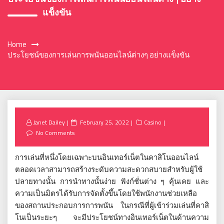
แข็งขัน
Home
ประโยชน์ของการเล่นการพนันออนไลน์ต่างๆ อย่างแข็งขัน
Posted
Janet Dailey
February 25, 2022
Casino
on
No Comments
การเล่นที่หนึ่งโดยเฉพาะบนอินเทอร์เน็ตในคาสิโนออนไลน์
ตลอดเวลาสามารถสร้างระดับความสะดวกสบายสำหรับผู้ใช้
ปลายทางนั้น การนำทางนั้นง่าย ฟังก์ชั่นต่าง ๆ คุ้นเคย และ
ความเป็นมิตรได้รับการจัดตั้งขึ้นโดยใช้พนักงานช่วยเหลือ
ของสถานประกอบการการพนัน ในกรณีที่ผู้เข้าร่วมเล่นที่คาสิ
โนเป็นระยะๆ จะมีประโยชน์ทางอินเทอร์เน็ตในด้านความ