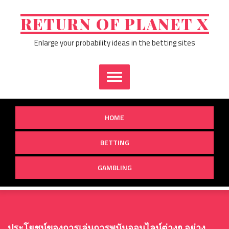
Skip
to
RETURN OF PLANET X
content
Enlarge your probability ideas in the betting sites
HOME
BETTING
GAMBLING
ประโยชน์ของการเล่นการพนันออนไลน์ต่างๆ อย่าง