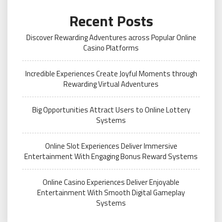
Recent Posts
Discover Rewarding Adventures across Popular Online
Casino Platforms
Incredible Experiences Create Joyful Moments through
Rewarding Virtual Adventures
Big Opportunities Attract Users to Online Lottery
Systems
Online Slot Experiences Deliver Immersive
Entertainment With Engaging Bonus Reward Systems
Online Casino Experiences Deliver Enjoyable
Entertainment With Smooth Digital Gameplay
Systems